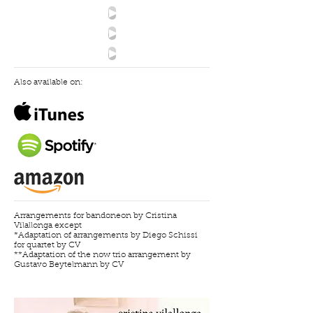
Also available on:
Arrangements for bandoneon by Cristina
Vilallonga except
*Adaptation of arrangements by Diego Schissi
for quartet by CV
**Adaptation of the now trio arrangement by
Gustavo Beytelmann by CV