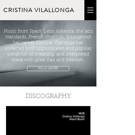
CRISTINA VILALLONGA
Music from Spain, Latin America, the jazz
standards, French chanson; throughout
her career Cristina Vilallonga has
collected both sophisticated and popular
songs full of meaning, and interpreted
these with great flair and freedom.
READ MORE
DISCOGRAPHY