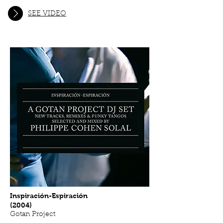
En El Barrio Del Poder
Flores Y Besos
SEE VIDEO
Donde Están Los Días
Tú No Comprendes
Hombres Sordos
Tierra Húmeda
Ángel Terrible
Gateando
Mundanza
Also available on:
Inspiración-Espiración
(2004)
Gotan Project