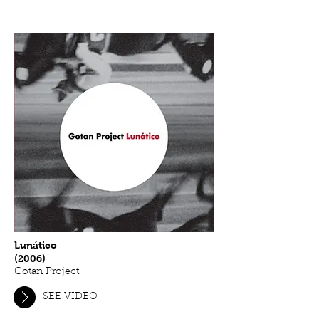
Guitar: Pedro Javier González / Cece Giannotti
Piano: Mauricio Villavecchia/Cristina Vilallonga
Accordion: M.Villavecchia
Acoustic Bass: Jorge Sarraute
Percussion: Xavier Turull
Drums: Caspar Saint Charles
Lunático
(2006)
Gotan Project
SEE VIDEO