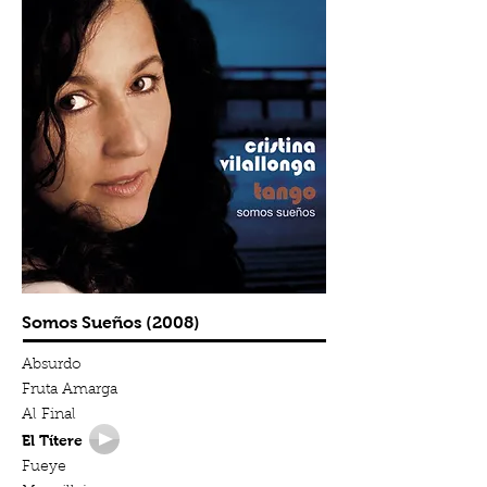
Somos Sueños (2008)
Absurdo
Fruta Amarga
Al Final
El Títere
Fueye