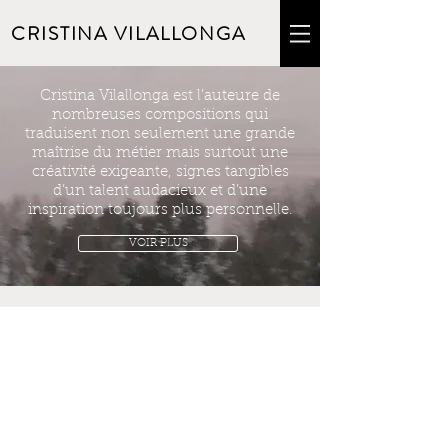
CRISTINA VILALLONGA
Cristina Vilallonga est l’auteure de
nombreuses compositions qui
traduisent non seulement une grande
maîtrise du métier mais surtout une
créativité exigeante, signes tangibles
d’un talent audacieux et d’une
inspiration toujours plus personnelle.
VOIR PLUS