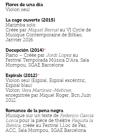
Flores de una día
Violon seul
La cage ouverte (2015)
Marimba solo
Créée par
Miquel Bernat
au VI Cycle de
Musique Contemporaine de Bilbao,
Janvier 2016.
Decepción (2014)
*
Piano – Créée par
Jordi Lopez
au
Festival Temporada Música D’Ara, Sala
Mompou, SGAE Barcelone.
Espirals (2012)
*
Violon seul (Espiral, Espiral excèntric,
Espiral blau)
Violon:
Vera Martinez-Mehner
,
enregistrée par Miquel Roger, Bcn,Juin
2012.
Romance de la pena negra
Musique sur un texte de
Federico García
Lorca
pour la pièce de théâtre
Paquita la
Ibérica,
créée au Festival LLoc de Pas,
ACC, Sala Mompou, SGAE Barcelona.