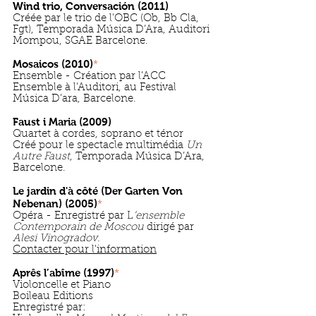
Wind trio, Conversación (2011)
Créée par le trio de l’OBC (Ob, Bb Cla,
Fgt), Temporada Música D’Ara, Auditori
Mompou, SGAE Barcelone.
Mosaicos (2010)
*
Ensemble - Création par l’ACC
Ensemble à l’Auditori, au Festival
Música D’ara, Barcelone.
Faust i Maria (2009)
Quartet à cordes, soprano et ténor
Créé pour le spectacle multimédia
Un
Autre Faust
, Temporada Música D’Ara,
Barcelone.
Le jardin d'à côté (Der Garten Von
Nebenan) (2005)
*
Opéra - Enregistré par L
’ensemble
Contemporain de Moscou
dirigé par
Alesi Vinogradov.
Contacter pour l'information
Aprês l’abîme (1997)
*
Violoncelle et Piano
Boileau Editions
Enregistré par: