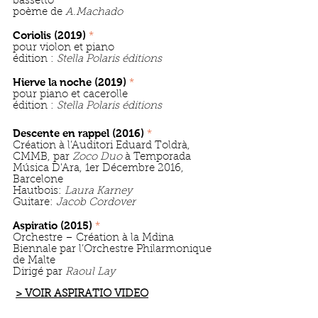
bassetto
poème de
A.Machado
Coriolis (2
019)
*
pour violon et pi
ano
édition :
Stella Polaris éditions
Hierve la noche (2019)
*
pour piano et cacerolle
édition :
Stella Polar
is éditions
D
escente en ra
p
pel (2016)
*
Création à l’Auditori Eduard Toldr
à,
CMMB, par
Zoco Duo
à Temporada
Música D'Ara, 1er Décembre 2016,
Barcelone
Hautbois:
Laura Karney
Guita
re:
Jacob Cordover
Aspi
r
a
tio (2015)
*
Orchestre – Création à la Mdina
Biennale par l’Orchestre Philarmonique
de Malte
Dirigé par
Raoul Lay
> VOIR ASPIRATIO VIDEO