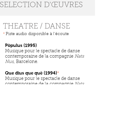
SELECTION D'ŒUVRES
THEATRE / DANSE
*
Piste audio disponible à l’écoute
Pòpulus (1995)
Musique pour le spectacle de danse
contemporaine de la compagnie
Nats
Nus
, Barcelone.
Que dius que què (1994)
*
Musique pour le spectacle de danse
contemporaine de la compagnie
Nats
Nus
, Barcelone.
Vals Cristaline (1994)
Pour Violon et Piano, pour
Le cirque
invisible de Victoria Chaplin
et
Jean
Baptiste Thierré
, Londres.
Bolero (1993)
*